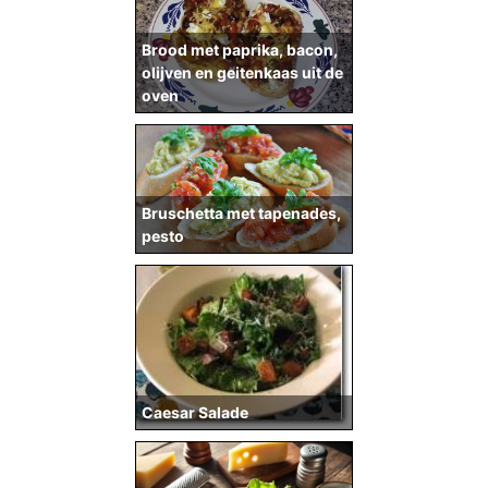
Brood met paprika, bacon,
olijven en geitenkaas uit de
oven
Bruschetta met tapenades,
pesto
Caesar Salade