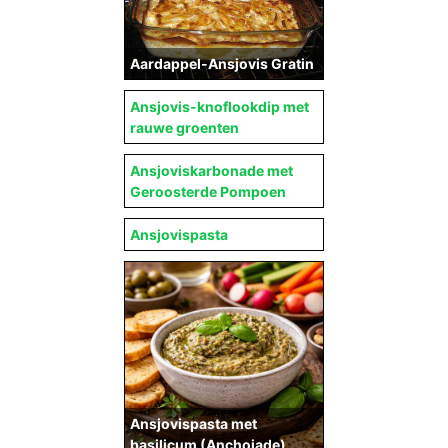
Aardappel-Ansjovis Gratin
Ansjovis-knoflookdip met
rauwe groenten
Ansjoviskarbonade met
Geroosterde Pompoen
Ansjovispasta
Ansjovispasta met
basilicum (Anchoiade)