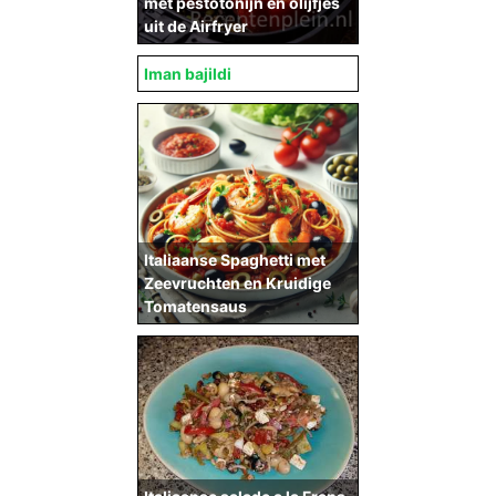
met pestotonijn en olijfjes
uit de Airfryer
Iman bajildi
Italiaanse Spaghetti met
Zeevruchten en Kruidige
Tomatensaus