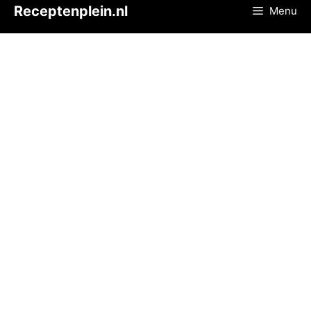
Ga
Receptenplein.nl
Menu
naar
de
inhoud