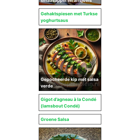
sinaasappel en ansjovis
Gehaktspiesen met Turkse
yoghurtsaus
Gepocheerde kip met salsa
verde
Gigot d’agneau à la Condé
(lamsbout Condé)
Groene Salsa