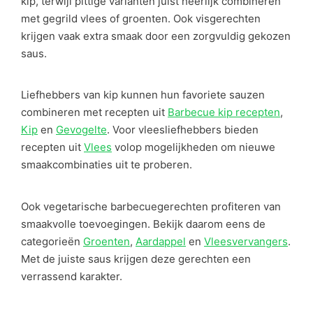
kip, terwijl pittige varianten juist heerlijk combineren
met gegrild vlees of groenten. Ook visgerechten
krijgen vaak extra smaak door een zorgvuldig gekozen
saus.
Liefhebbers van kip kunnen hun favoriete sauzen
combineren met recepten uit
Barbecue kip recepten
,
Kip
en
Gevogelte
. Voor vleesliefhebbers bieden
recepten uit
Vlees
volop mogelijkheden om nieuwe
smaakcombinaties uit te proberen.
Ook vegetarische barbecuegerechten profiteren van
smaakvolle toevoegingen. Bekijk daarom eens de
categorieën
Groenten
,
Aardappel
en
Vleesvervangers
.
Met de juiste saus krijgen deze gerechten een
verrassend karakter.