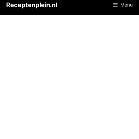
Ga
Receptenplein.nl
Menu
naar
de
inhoud