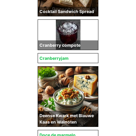
Cocktail Sandwich Spread
Cranberry compote
Cranberryjam
Deense Kwark met Blauwe
Kaas en Walnoten
Doce de marmelo