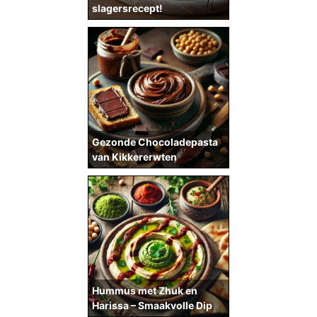
slagersrecept!
Gezonde Chocoladepasta
van Kikkererwten
Hummus met Zhuk en
Harissa – Smaakvolle Dip