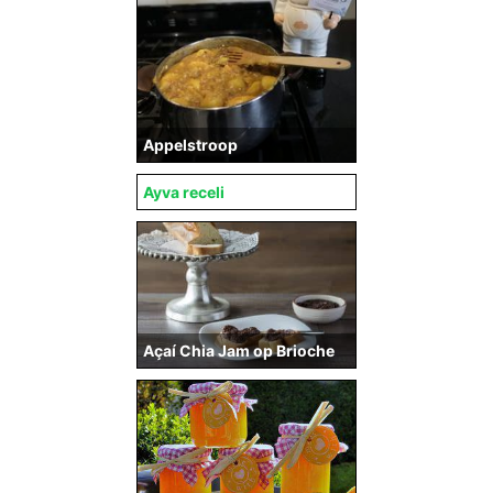
Appelstroop
Ayva receli
Açaí Chia Jam op Brioche