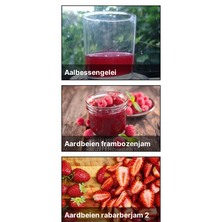
Aalbessengelei
Aardbeien frambozenjam
Aardbeien rabarberjam 2