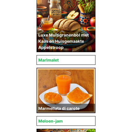
Luxe Multigranenbol met
Kaas en Huisgemaakte
Appelstroop
Marlmalet
Marmellata di carote
Meloen-jam