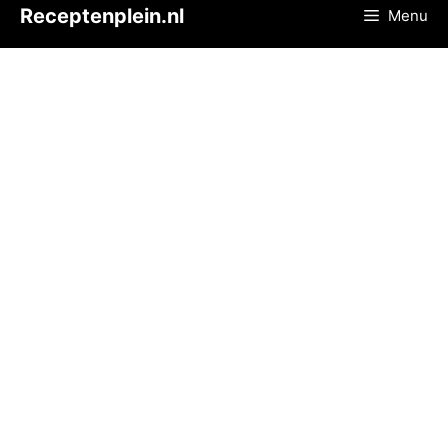
Ga
Receptenplein.nl
Menu
naar
de
inhoud