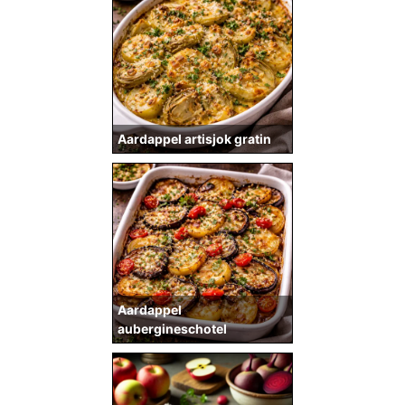
Aardappel artisjok gratin
Aardappel
aubergineschotel