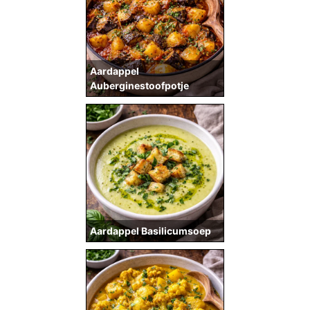
Aardappel
Auberginestoofpotje
Aardappel Basilicumsoep