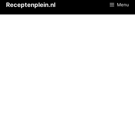
Ga
Receptenplein.nl
Menu
naar
de
inhoud