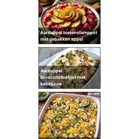
Aardappel bietenstamppot
met gebakken appel
Aardappel
broccolistoofpot met
kabeljauw