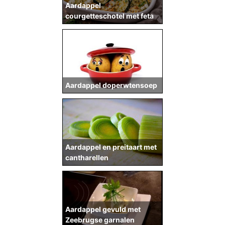
Aardappel
courgetteschotel met feta
Aardappel doperwtensoep
Aardappel en preitaart met
cantharellen
Aardappel gevuld met
Zeebrugse garnalen