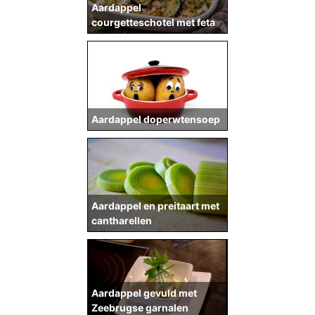
Aardappel
courgetteschotel met feta
Aardappel doperwtensoep
Aardappel en preitaart met
cantharellen
Aardappel gevuld met
Zeebrugse garnalen