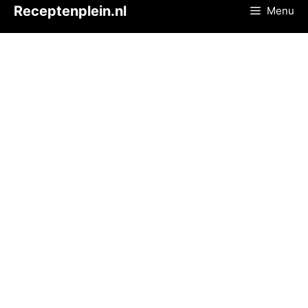
Ga
Receptenplein.nl
Menu
naar
de
inhoud