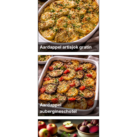
Aardappel artisjok gratin
Aardappel
aubergineschotel