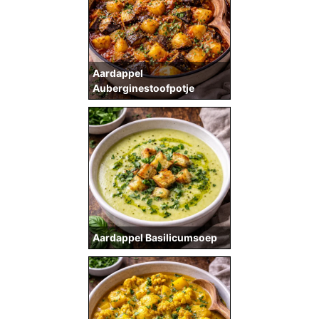
Aardappel
Auberginestoofpotje
Aardappel Basilicumsoep