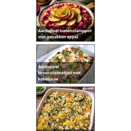
Aardappel bietenstamppot
met gebakken appel
Aardappel
broccolistoofpot met
kabeljauw