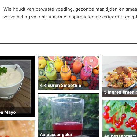
Wie houdt van bewuste voeding, gezonde maaltijden en smaak
verzameling vol natriumarme inspiratie en gevarieerde recep
4 Kleuren Smoothie
5 ingrediënten 
en Mayo
Aalbessengelei
Aalbessentaart