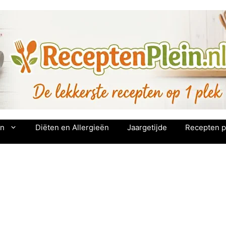
en
Diëten en Allergieën
Jaargetijde
Recepten p