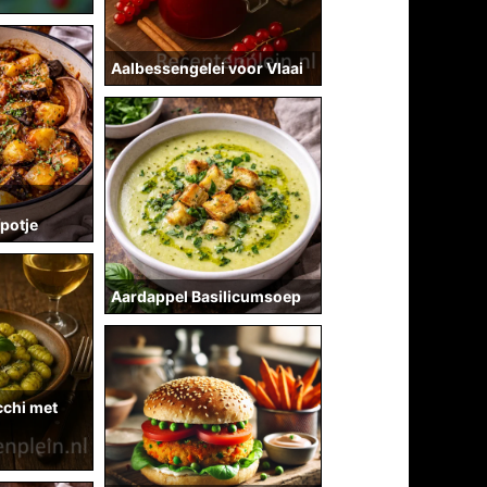
Aalbessengelei voor Vlaai
potje
Aardappel Basilicumsoep
chi met