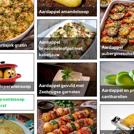
Aardappel amandelsoep
Aardappel
rtisjok gratin
Aardappel
broccolistoofpot met
aubergineschot
kabeljauw
Aardappel gevuld met
doperwtensoep
Aardappel en pr
Zeebrugse garnalen
cantharellen
groentesoep
rst