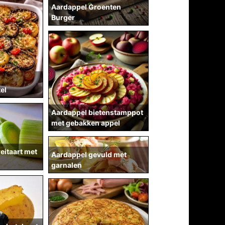
Aardappel Groenten
Burger
el
Aardappel bietenstamppot
met gebakken appel
eitaart met
Aardappel gevuld met
garnalen