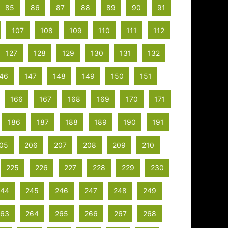
85
86
87
88
89
90
91
107
108
109
110
111
112
127
128
129
130
131
132
46
147
148
149
150
151
166
167
168
169
170
171
186
187
188
189
190
191
05
206
207
208
209
210
225
226
227
228
229
230
244
245
246
247
248
249
263
264
265
266
267
268