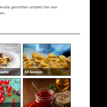
volle gerechten ontdekt hier een
ten.
50 Soesjes
paella