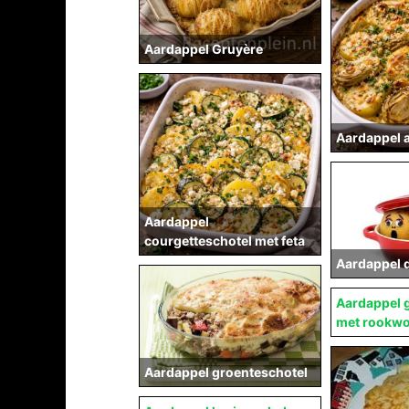
Aardappel Gruyère
Aardappel a
Aardappel
courgetteschotel met feta
Aardappel 
Aardappel 
met rookwo
Aardappel groenteschotel