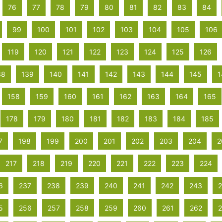
76
77
78
79
80
81
82
83
84
99
100
101
102
103
104
105
106
119
120
121
122
123
124
125
126
38
139
140
141
142
143
144
145
1
158
159
160
161
162
163
164
165
178
179
180
181
182
183
184
185
7
198
199
200
201
202
203
204
2
217
218
219
220
221
222
223
224
6
237
238
239
240
241
242
243
5
256
257
258
259
260
261
262