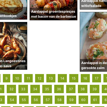
Aardappel hams
witlofsalade
Aardappel groentespiesjes
enkoekjes
met bacon van de barbecue
an Langoestines
Aardappel in de
he-saus
gerookte zalm
9
10
11
12
13
14
15
16
17
1
32
33
34
35
36
37
38
39
4
3
54
55
56
57
58
59
60
61
6