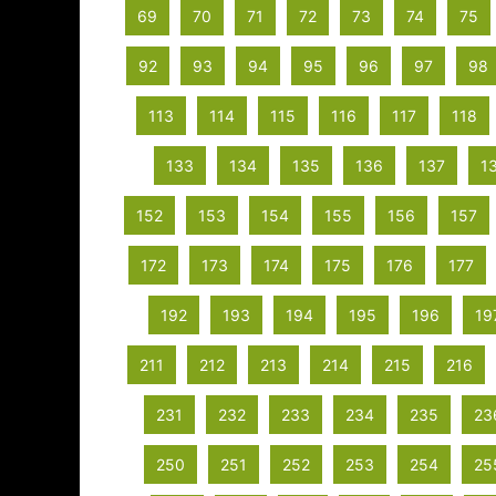
69
70
71
72
73
74
75
92
93
94
95
96
97
98
113
114
115
116
117
118
133
134
135
136
137
1
152
153
154
155
156
157
172
173
174
175
176
177
192
193
194
195
196
19
211
212
213
214
215
216
231
232
233
234
235
23
250
251
252
253
254
25