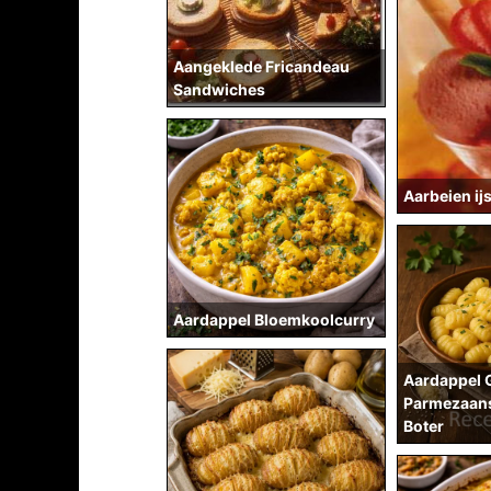
Aangeklede Fricandeau
Sandwiches
Aarbeien ij
Aardappel Bloemkoolcurry
Aardappel 
Parmezaans
Boter