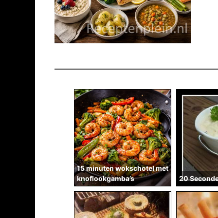
15 minuten wokschotel met
knoflookgamba’s
20 Second