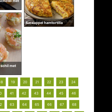
chotel met
Aardappel hamtortilla
 schil met
18
19
20
21
22
23
24
0
41
42
43
44
45
46
2
63
64
65
66
67
68