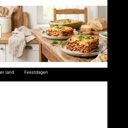
er land
Feestdagen