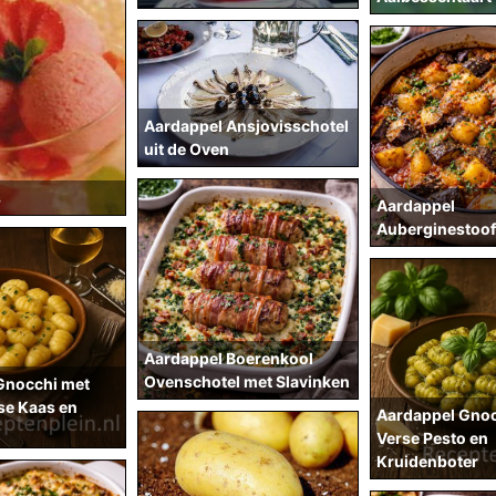
Aardappel Ansjovisschotel
uit de Oven
s
Aardappel
Auberginestoof
Aardappel Boerenkool
Ovenschotel met Slavinken
Gnocchi met
e Kaas en
Aardappel Gnoc
Verse Pesto en
Kruidenboter