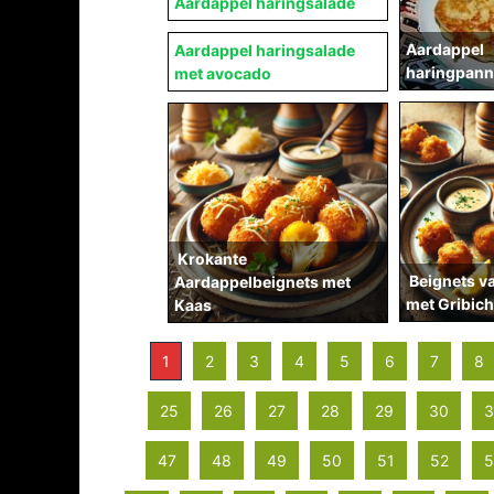
Aardappel haringsalade
Aardappel
Aardappel haringsalade
haringpann
met avocado
Krokante
Beignets v
Aardappelbeignets met
met Gribic
Kaas
1
2
3
4
5
6
7
8
25
26
27
28
29
30
3
47
48
49
50
51
52
5