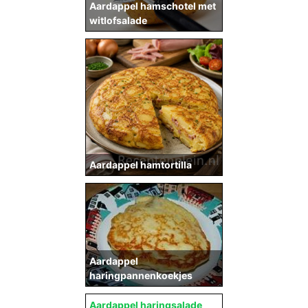
Aardappel hamschotel met
witlofsalade
Aardappel hamtortilla
Aardappel
haringpannenkoekjes
Aardappel haringsalade