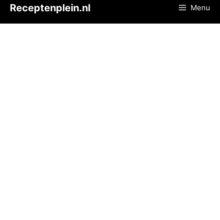
Ga
Receptenplein.nl
Menu
naar
de
inhoud