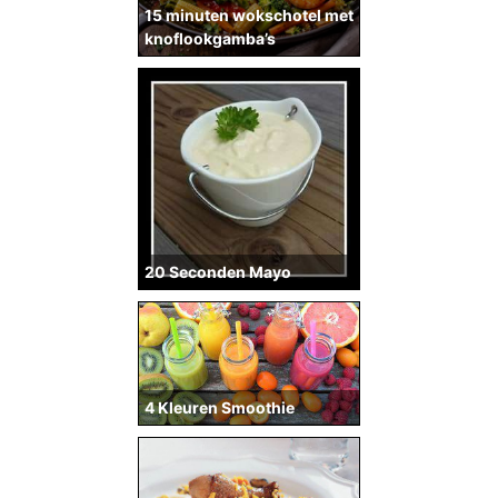
15 minuten wokschotel met
knoflookgamba’s
20 Seconden Mayo
4 Kleuren Smoothie