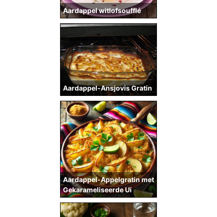
Aardappel witlofsoufflé
Aardappel-Ansjovis Gratin
Aardappel-Appelgratin met
Gekarameliseerde Ui