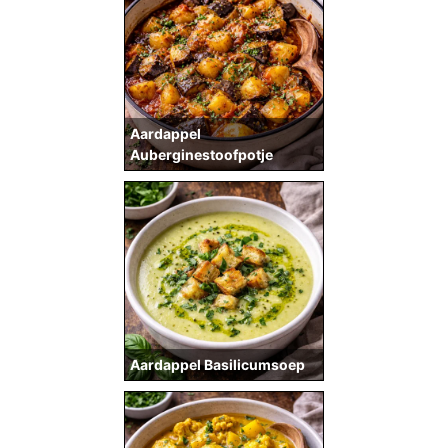
Aardappel
Auberginestoofpotje
Aardappel Basilicumsoep