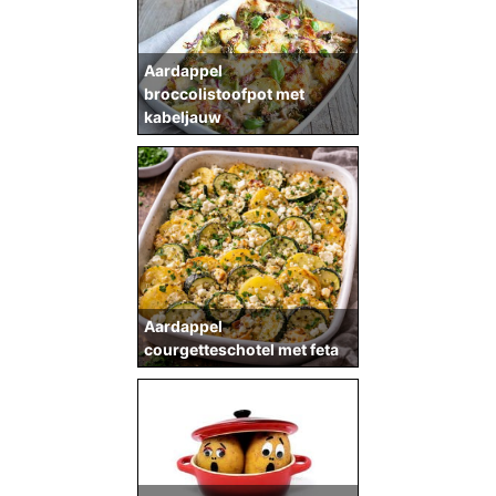
Aardappel
broccolistoofpot met
kabeljauw
Aardappel
courgetteschotel met feta