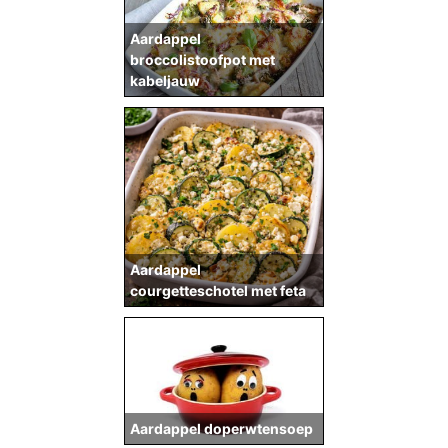
Aardappel
broccolistoofpot met
kabeljauw
Aardappel
courgetteschotel met feta
Aardappel doperwtensoep