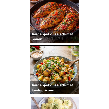
Aardappel kipsalade met
bonen
Aardappel kipsalade met
tandoorisaus