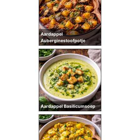
Aardappel
Auberginestoofpotje
Aardappel Basilicumsoep