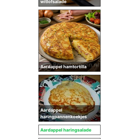
witlofsalade
Aardappel hamtortilla
Aardappel
haringpannenkoekjes
Aardappel haringsalade