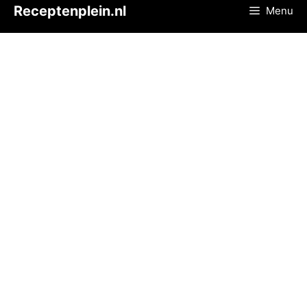
Ga
Receptenplein.nl
Menu
naar
de
inhoud