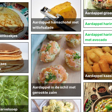
Aardappel groe
Aardappel hamschotel met
Aardappel hari
witlofsalade
Aardappel hari
enkoekjes
met avocado
kaas
k
Aardappel kaas
Aardappel in de schil met
gerookte zalm
kervelsoep