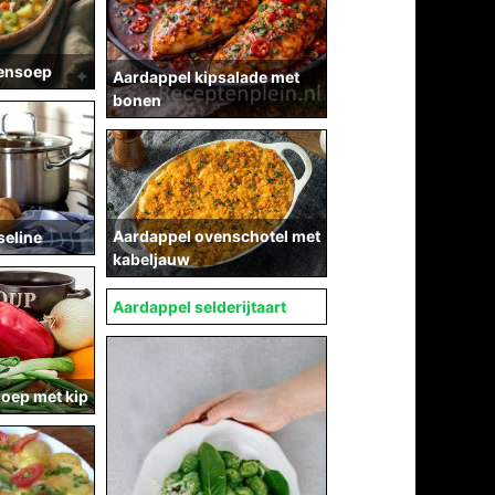
pensoep
Aardappel kipsalade met
bonen
Aardappel ovenschotel met
eline
kabeljauw
Aardappel selderijtaart
soep met kip