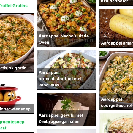
Kruidenboter
ruffel Gratins
Aardappel Nacho’s uit de
Oven
Aardappel ama
rtisjok gratin
Aardappel
broccolistoofpot met
kabeljauw
Aardappel
courgetteschote
doperwtensoep
Aardappel gevuld met
Zeebrugse garnalen
groentesoep
rst