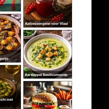
Aalbessengelei voor Vlaai
potje
Aardappel Basilicumsoep
chi met