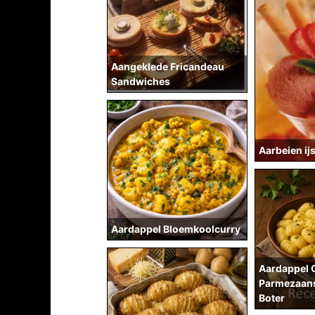
Aangeklede Fricandeau
Sandwiches
Aarbeien ij
Aardappel Bloemkoolcurry
Aardappel 
Parmezaans
Boter