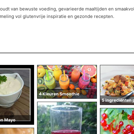
oudt van bewuste voeding, gevarieerde maaltijden en smaakvol
meling vol glutenvrije inspiratie en gezonde recepten.
4 Kleuren Smoothie
5 ingrediënten 
en Mayo