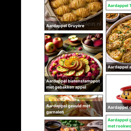
Aardappel T
Aardappel Gruyère
Aardappel a
Aardappel bietenstamppot
met gebakken appel
Aardappel gevuld met
Aardappel 
garnalen
Aardappel 
met rookwo