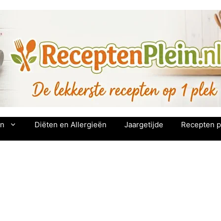
en
Diëten en Allergieën
Jaargetijde
Recepten p