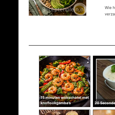
Wie h
verza
15 minuten wokschotel met
knoflookgamba’s
20 Second