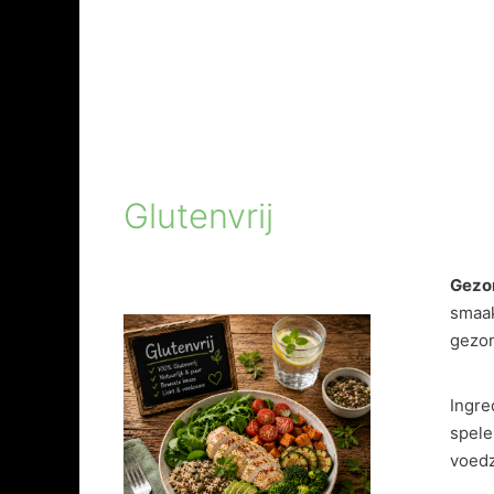
Glutenvrij
Gezon
smaak
gezon
Ingre
spele
voedz