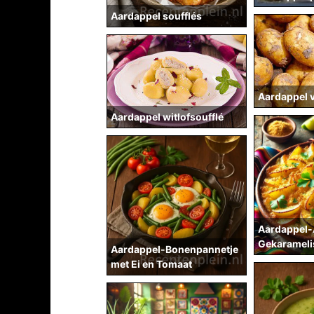
Aardappel soufflés
Aardappel 
Aardappel witlofsoufflé
Aardappel-
Gekarameli
Aardappel-Bonenpannetje
met Ei en Tomaat