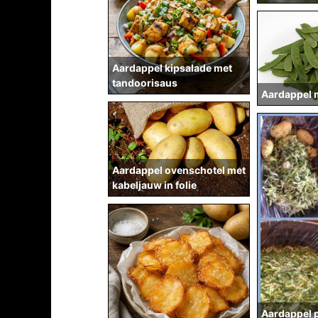
Aardappel kipsalade met
tandoorisaus
Aardappel m
Aardappel ovenschotel met
kabeljauw in folie
Aardappel 