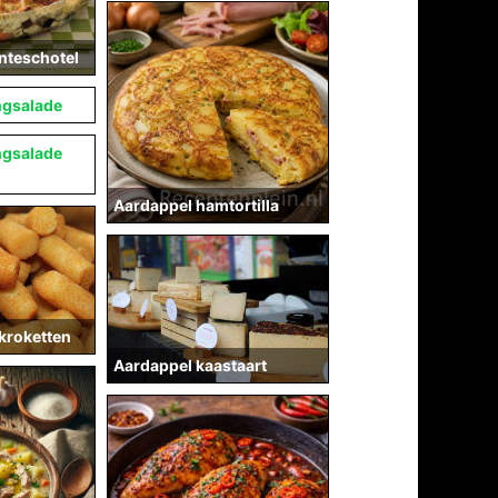
nteschotel
ngsalade
ngsalade
Aardappel hamtortilla
kroketten
Aardappel kaastaart