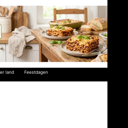
er land
Feestdagen