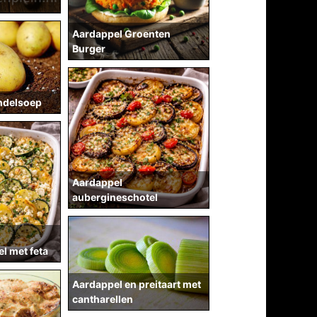
Aardappel Groenten
Burger
ndelsoep
Aardappel
aubergineschotel
l met feta
Aardappel en preitaart met
cantharellen