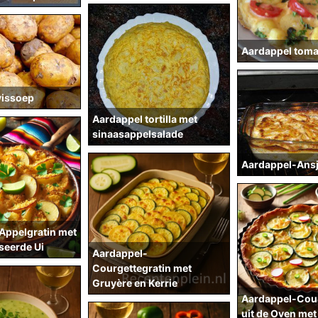
Aardappel toma
vissoep
Aardappel tortilla met
sinaasappelsalade
Aardappel-Ansj
Appelgratin met
seerde Ui
Aardappel-
Courgettegratin met
Gruyère en Kerrie
Aardappel-Cour
uit de Oven met