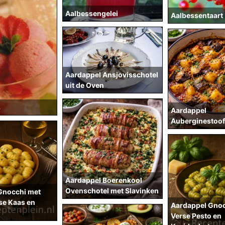
Aalbessengelei
Aalbessentaart
Aardappel Ansjovisschotel
uit de Oven
s
Aardappel
Auberginestoof
Aardappel Boerenkool
Ovenschotel met Slavinken
Gnocchi met
e Kaas en
Aardappel Gnoc
Verse Pesto en