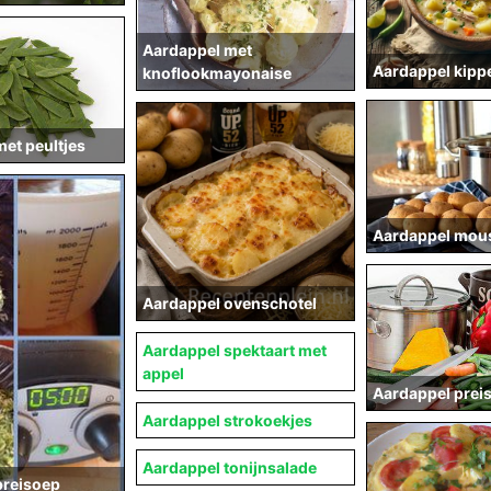
Aardappel met
Aardappel kip
knoflookmayonaise
et peultjes
Aardappel mous
Aardappel ovenschotel
Aardappel spektaart met
appel
Aardappel prei
Aardappel strokoekjes
Aardappel tonijnsalade
preisoep